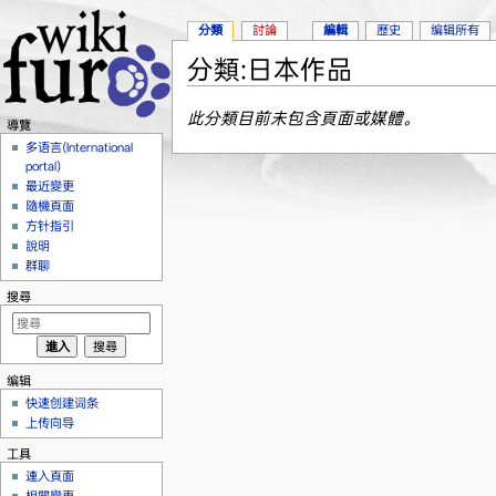
分類
討論
編輯
歷史
编辑所有
分類:日本作品
跳到：
導覽
、
搜尋
此分類目前未包含頁面或媒體。
導覽
多语言(International
portal)
最近變更
隨機頁面
方针指引
說明
群聊
搜尋
编辑
快速创建词条
上传向导
工具
連入頁面