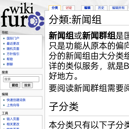
分类
讨论
编辑
历史
编辑所有
分類:新闻组
跳转至：
导航
、
搜索
新闻组
或
新闻群组
是
导航
国际门户
只是功能从原本的偏
最近更改
随机页面
分的新闻组由大分类
方针指引
帮助
详的类似服务，就是B
群聊
搜索
好地方。
要阅读新闻群组需要
编辑
快速创建词条
子分类
上传向导
工具
链入页面
本分类只有以下子分
相关更改