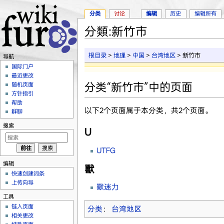
分类
讨论
编辑
历史
编辑所有
分類:新竹市
跳转至：
导航
、
搜索
根目录
>
地理
>
中国
>
台湾地区
> 新竹市
导航
国际门户
最近更改
分类“新竹市”中的页面
随机页面
方针指引
帮助
以下2个页面属于本分类，共2个页面。
群聊
搜索
U
UTFG
编辑
獸
快速创建词条
上传向导
獸迷力
工具
链入页面
分类
：
台湾地区
相关更改