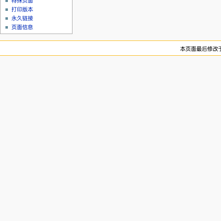
特殊页面
打印版本
永久链接
页面信息
本页面最后修改于20