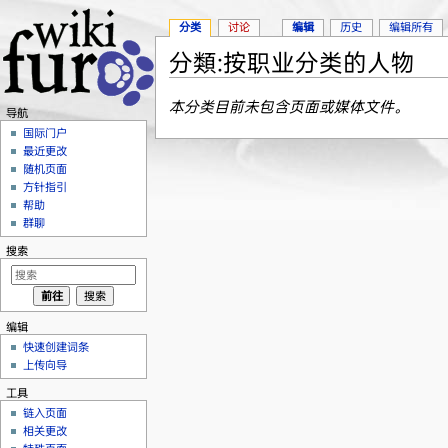
分类
讨论
编辑
历史
编辑所有
分類:按职业分类的人物
跳转至：
导航
、
搜索
本分类目前未包含页面或媒体文件。
导航
国际门户
最近更改
随机页面
方针指引
帮助
群聊
搜索
编辑
快速创建词条
上传向导
工具
链入页面
相关更改