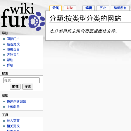
分类
讨论
编辑
历史
编辑所有
分類:按类型分类的网站
跳转至：
导航
、
搜索
本分类目前未包含页面或媒体文件。
导航
国际门户
最近更改
随机页面
方针指引
帮助
群聊
搜索
编辑
快速创建词条
上传向导
工具
链入页面
相关更改