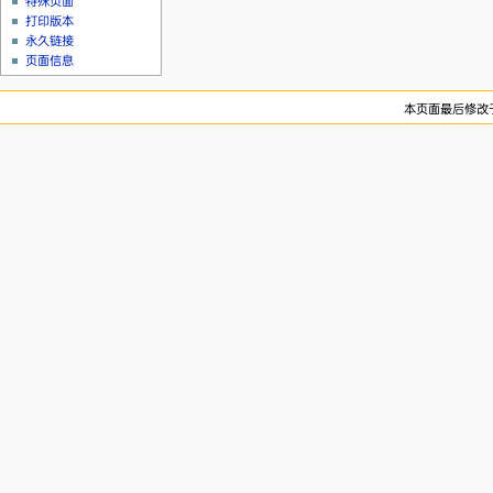
特殊页面
打印版本
永久链接
页面信息
本页面最后修改于20