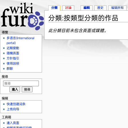
分類
討論
編輯
歷史
编辑所有
分類:按類型分類的作品
跳轉到：
導覽
、
搜尋
此分類目前未包含頁面或媒體。
導覽
多语言(International
portal)
近期變動
隨機頁面
方针指引
使用說明
群聊
搜尋
编辑
快速创建词条
上传向导
工具箱
連入頁面