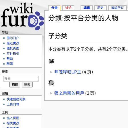
分类
讨论
编辑
历史
编辑所有
分類:按平台分类的人物
跳转至：
导航
、
搜索
导航
子分类
国际门户
最近更改
随机页面
本分类有以下2个子分类，共有2个子分类
方针指引
帮助
哔
群聊
►
哔哩哔哩UP主
‎
(4 页)
搜索
狼
►
狼之樂園的用戶
‎
(2 页)
编辑
快速创建词条
上传向导
工具
链入页面
相关更改