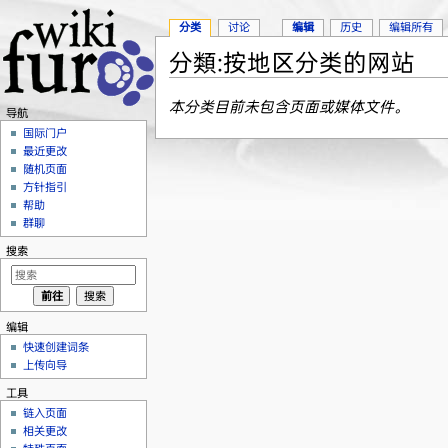
分类
讨论
编辑
历史
编辑所有
分類:按地区分类的网站
跳转至：
导航
、
搜索
本分类目前未包含页面或媒体文件。
导航
国际门户
最近更改
随机页面
方针指引
帮助
群聊
搜索
编辑
快速创建词条
上传向导
工具
链入页面
相关更改