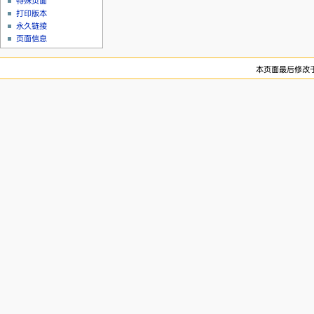
特殊页面
打印版本
永久链接
页面信息
本页面最后修改于20