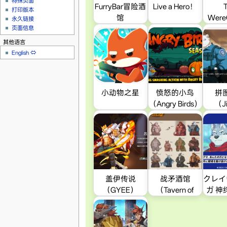
特殊页面
FurryBar冒险酒
Live a Hero！
打印版本
馆
Were
永久链接
页面信息
其他语言
English
⇔
小动物之星
愤怒的小鸟
拼
（Angry Birds）
（J
Puz
盖伊传说
战矛酒馆
クレイ
（GYEE）
（Tavern of
ガ 神
Spear）