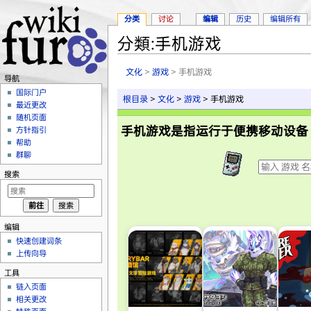
分类
讨论
编辑
历史
编辑所有
分類:手机游戏
跳转至：
导航
、
搜索
文化
>
游戏
> 手机游戏
导航
国际门户
根目录
>
文化
>
游戏
> 手机游戏
最近更改
随机页面
手机游戏是指运行于便携移动设备（
方针指引
帮助
群聊
搜索
编辑
快速创建词条
上传向导
工具
链入页面
相关更改