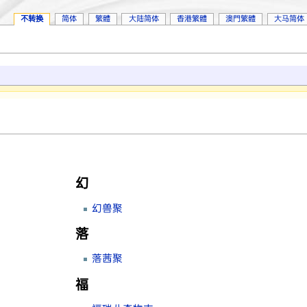
不转换
简体
繁體
大陆简体
香港繁體
澳門繁體
大马简体
幻
幻兽聚
落
落茜聚
福