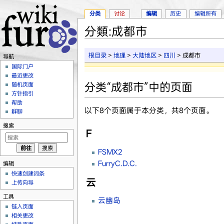
分类
讨论
编辑
历史
编辑所有
分類:成都市
跳转至：
导航
、
搜索
根目录
>
地理
>
大陆地区
>
四川
> 成都市
导航
国际门户
最近更改
分类“成都市”中的页面
随机页面
方针指引
帮助
以下8个页面属于本分类，共8个页面。
群聊
搜索
F
FSMX2
FurryC.D.C.
编辑
快速创建词条
云
上传向导
工具
云幽岛
链入页面
相关更改