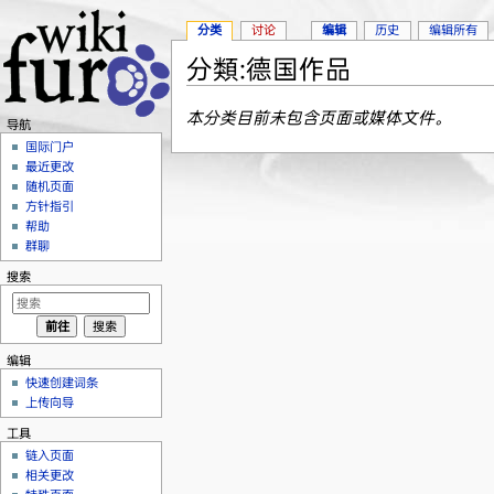
分类
讨论
编辑
历史
编辑所有
分類:德国作品
跳转至：
导航
、
搜索
本分类目前未包含页面或媒体文件。
导航
国际门户
最近更改
随机页面
方针指引
帮助
群聊
搜索
编辑
快速创建词条
上传向导
工具
链入页面
相关更改