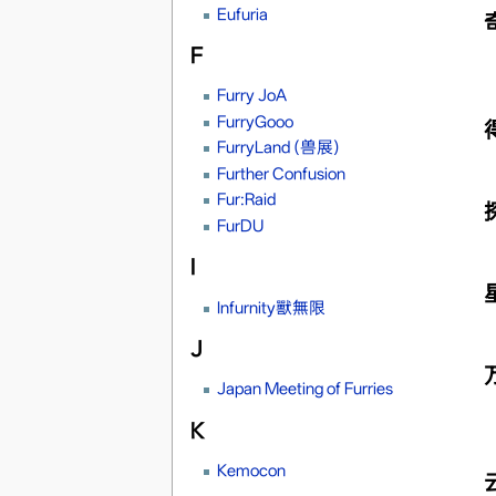
Eufuria
F
Furry JoA
FurryGooo
FurryLand (兽展)
Further Confusion
Fur:Raid
FurDU
I
Infurnity獸無限
J
Japan Meeting of Furries
K
Kemocon