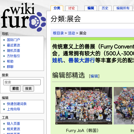
分类
讨论
编辑
历史
编辑所有
分類:展会
跳转至：
导航
、
搜索
根目录
>
活动
> 展会
导航
国际门户
最近更改
传统意义上的
兽展
（Furry Co
随机页面
会，通常拥有较大的（500人-3
方针指引
娃机
、
兽装大游行
等丰富多元的配
帮助
群聊
编辑部精选
搜索
[
编辑
]
编辑
快速创建词条
上传向导
工具
链入页面
相关更改
Furry JoA（韩国）
I