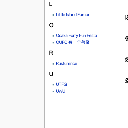
L
Little Island Furcon
O
Osaka Furry Fun Festa
OUFC 有一个兽聚
R
Rusfurence
U
UTFG
UwU