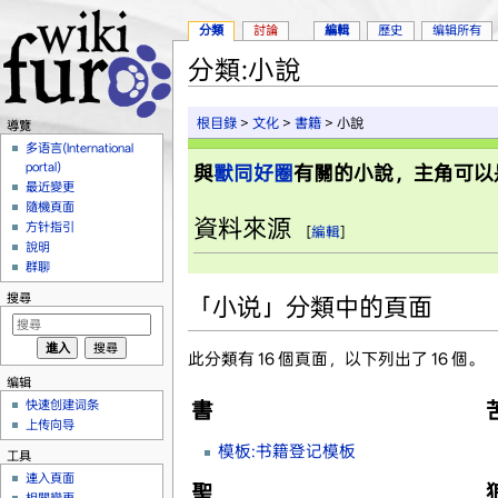
分類
討論
編輯
歷史
编辑所有
分類:小說
跳到：
導覽
、
搜尋
根目錄
>
文化
>
書籍
> 小說
導覽
多语言(International
portal)
與
獸同好圈
有關的小說，主角可以
最近變更
隨機頁面
資料來源
方针指引
[
編輯
]
說明
群聊
搜尋
「小说」分類中的頁面
此分類有 16 個頁面，以下列出了 16 個。
编辑
快速创建词条
書
上传向导
模板:书籍登记模板
工具
連入頁面
聖