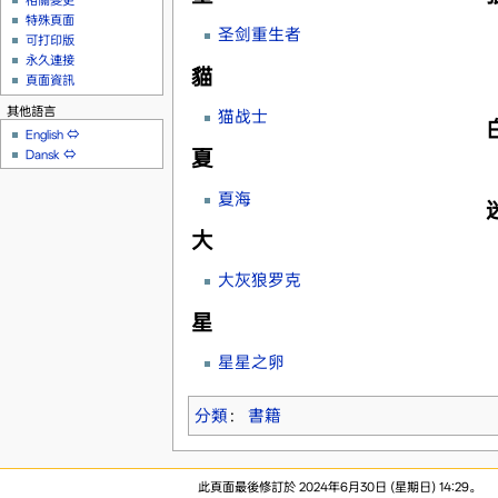
相關變更
特殊頁面
圣剑重生者
可打印版
永久連接
貓
頁面資訊
其他語言
猫战士
English
⇔
夏
Dansk
⇔
夏海
大
大灰狼罗克
星
星星之卵
分類
：
書籍
此頁面最後修訂於 2024年6月30日 (星期日) 14:29。