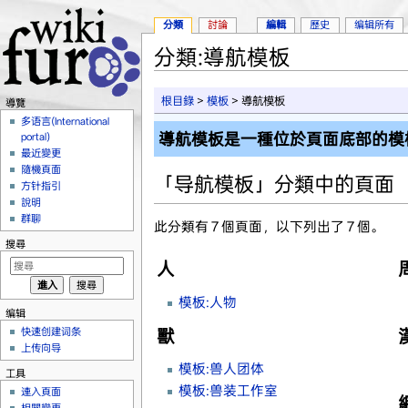
分類
討論
編輯
歷史
编辑所有
分類:導航模板
跳到：
導覽
、
搜尋
根目錄
>
模板
> 導航模板
導覽
多语言(International
導航模板是一種位於頁面底部的模
portal)
最近變更
隨機頁面
「导航模板」分類中的頁面
方针指引
說明
群聊
此分類有 7 個頁面，以下列出了 7 個。
搜尋
人
模板:人物
编辑
快速创建词条
獸
上传向导
模板:兽人团体
工具
模板:兽装工作室
連入頁面