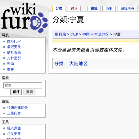
分类
讨论
编辑
历史
编辑所有
分類:宁夏
跳转至：
导航
、
搜索
根目录
>
地理
>
中国
>
大陆地区
> 宁夏
导航
国际门户
最近更改
本分类目前未包含页面或媒体文件。
随机页面
方针指引
分类
：
大陆地区
帮助
群聊
搜索
编辑
快速创建词条
上传向导
工具
链入页面
相关更改