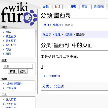
分类
讨论
编辑
历史
编辑所有
分類:墨西哥
跳转至：
导航
、
搜索
地理
>
北美洲
> 墨西哥
导航
国际门户
根目录
>
地理
>
北美洲
> 墨西哥
最近更改
随机页面
分类“墨西哥”中的页面
方针指引
帮助
群聊
本分类只包含以下页面。
搜索
J
Jesonite
编辑
快速创建词条
分类
：
北美洲
上传向导
工具
链入页面
相关更改