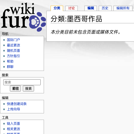
分类
讨论
编辑
历史
编辑所有
分類:墨西哥作品
跳转至：
导航
、
搜索
本分类目前未包含页面或媒体文件。
导航
国际门户
最近更改
随机页面
方针指引
帮助
群聊
搜索
编辑
快速创建词条
上传向导
工具
链入页面
相关更改