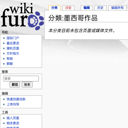
分类
讨论
编辑
历史
编辑所有
分類:墨西哥作品
跳转至：
导航
、
搜索
本分类目前未包含页面或媒体文件。
导航
国际门户
最近更改
随机页面
方针指引
帮助
群聊
搜索
编辑
快速创建词条
上传向导
工具
链入页面
相关更改