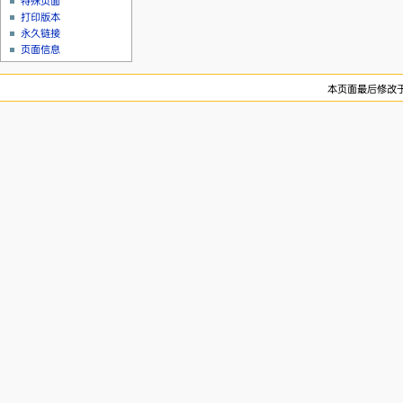
特殊页面
打印版本
永久链接
页面信息
本页面最后修改于20