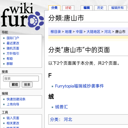
分类
讨论
编辑
历史
编辑所有
分類:唐山市
跳转至：
导航
、
搜索
根目录
>
地理
>
中国
>
大陆地区
>
河北
> 唐山市
导航
国际门户
最近更改
分类“唐山市”中的页面
随机页面
方针指引
帮助
以下2个页面属于本分类，共2个页面。
群聊
搜索
F
Furrytopia福瑞城抄袭事件
编辑
绒
快速创建词条
上传向导
绒兽汇
工具
链入页面
分类
：
河北
相关更改