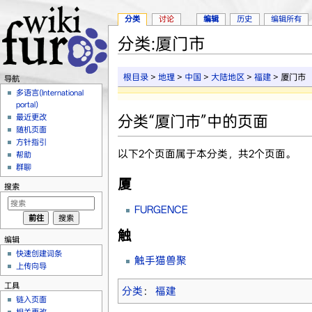
分类
讨论
编辑
历史
编辑所有
分类:厦门市
跳转至：
导航
、
搜索
根目录
>
地理
>
中国
>
大陆地区
>
福建
> 厦门市
导航
多语言(International
portal)
分类“厦门市”中的页面
最近更改
随机页面
方针指引
以下2个页面属于本分类，共2个页面。
帮助
群聊
厦
搜索
FURGENCE
触
编辑
快速创建词条
触手猫兽聚
上传向导
工具
分类
：
福建
链入页面