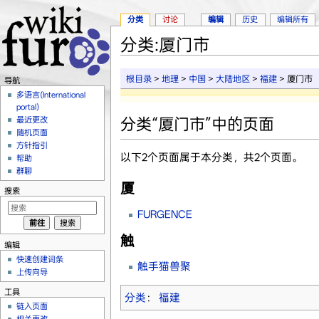
分类
讨论
编辑
历史
编辑所有
分类:厦门市
跳转至：
导航
、
搜索
根目录
>
地理
>
中国
>
大陆地区
>
福建
> 厦门市
导航
多语言(International
portal)
分类“厦门市”中的页面
最近更改
随机页面
方针指引
以下2个页面属于本分类，共2个页面。
帮助
群聊
厦
搜索
FURGENCE
触
编辑
快速创建词条
触手猫兽聚
上传向导
工具
分类
：
福建
链入页面