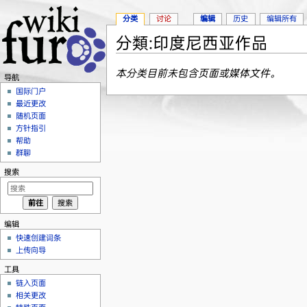
分类
讨论
编辑
历史
编辑所有
分類:印度尼西亚作品
跳转至：
导航
、
搜索
本分类目前未包含页面或媒体文件。
导航
国际门户
最近更改
随机页面
方针指引
帮助
群聊
搜索
编辑
快速创建词条
上传向导
工具
链入页面
相关更改