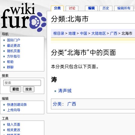
分类
讨论
编辑
历史
编辑所有
分類:北海市
跳转至：
导航
、
搜索
根目录
>
地理
>
中国
>
大陆地区
>
广西
> 北海市
导航
国际门户
最近更改
分类“北海市”中的页面
随机页面
方针指引
帮助
本分类只包含以下页面。
群聊
搜索
涛
涛声绒
编辑
分类
：
广西
快速创建词条
上传向导
工具
链入页面
相关更改