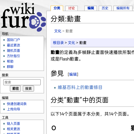
分类
讨论
编辑
历史
编辑所有
分類:動畫
跳转至：
导航
、
搜索
文化
> 動畫
导航
国际门户
根目录
>
文化
> 動畫
最近更改
随机页面
動畫
的定義為多幀靜止畫面快速播放所製
方针指引
或是Flash動畫。
帮助
群聊
參見
[
编辑
]
搜索
維基百科上的動畫條目
编辑
分类“動畫”中的页面
快速创建词条
上传向导
以下14个页面属于本分类，共14个页面。
工具
链入页面
O
相关更改