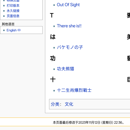
特殊页面
Out Of Sight
打印版本
永久链接
T
页面信息
其他语言
There she is!!
English
⇔
は
バケモノの子
功
功夫熊猫
十
十二生肖爆烈戰士
分类
：
文化
本页面最后修改于2023年11月12日 (星期日) 22:36。