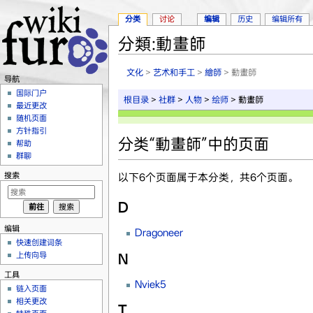
分类
讨论
编辑
历史
编辑所有
分類:動畫師
跳转至：
导航
、
搜索
文化
>
艺术和手工
>
繪師
> 動畫師
导航
国际门户
根目录
>
社群
>
人物
>
绘师
> 動畫師
最近更改
随机页面
方针指引
分类“動畫師”中的页面
帮助
群聊
搜索
以下6个页面属于本分类，共6个页面。
D
编辑
Dragoneer
快速创建词条
上传向导
N
工具
Nviek5
链入页面
相关更改
T