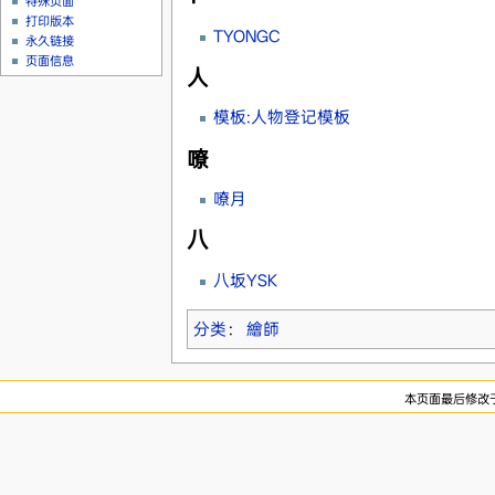
特殊页面
打印版本
TYONGC
永久链接
页面信息
人
模板:人物登记模板
嘹
嘹月
八
八坂YSK
分类
：
繪師
本页面最后修改于20