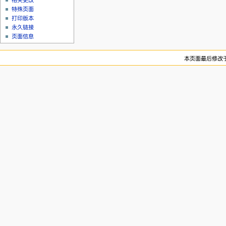
相关更改
特殊页面
打印版本
永久链接
页面信息
本页面最后修改于20