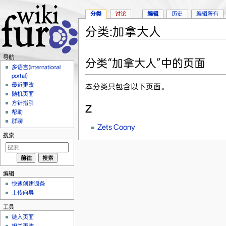
分类
讨论
编辑
历史
编辑所有
分类:加拿大人
跳转至：
导航
、
搜索
导航
分类“加拿大人”中的页面
多语言(International
portal)
最近更改
本分类只包含以下页面。
随机页面
方针指引
Z
帮助
群聊
Zets Coony
搜索
编辑
快速创建词条
上传向导
工具
链入页面