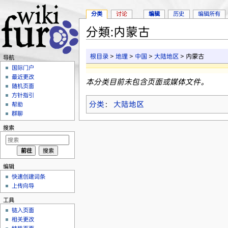
分类
讨论
编辑
历史
编辑所有
分類:内蒙古
跳转至：
导航
、
搜索
根目录
>
地理
>
中国
>
大陆地区
> 内蒙古
导航
国际门户
最近更改
本分类目前未包含页面或媒体文件。
随机页面
方针指引
分类
：
大陆地区
帮助
群聊
搜索
编辑
快速创建词条
上传向导
工具
链入页面
相关更改