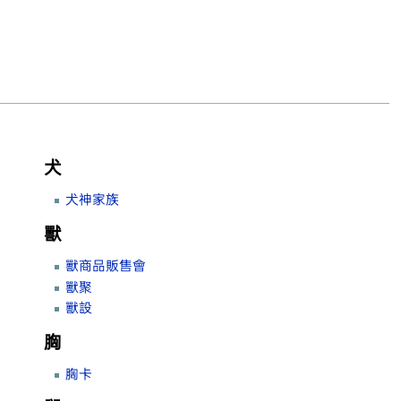
犬
犬神家族
獸
獸商品販售會
獸聚
獸設
胸
胸卡