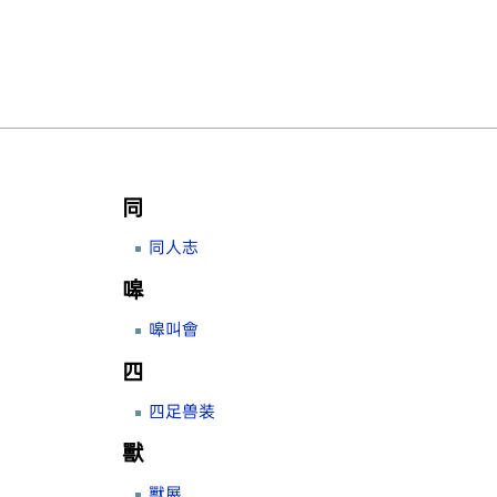
同
同人志
嗥
嗥叫會
四
四足兽装
獸
獸展