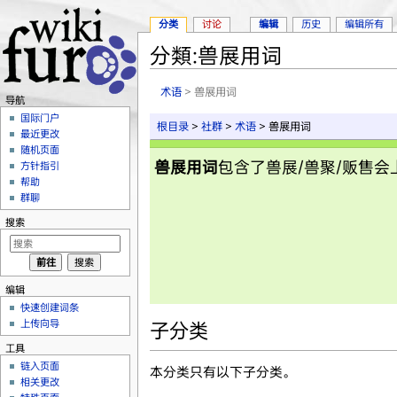
分类
讨论
编辑
历史
编辑所有
分類:兽展用词
跳转至：
导航
、
搜索
术语
> 兽展用词
导航
国际门户
根目录
>
社群
>
术语
> 兽展用词
最近更改
随机页面
兽展用词
包含了兽展/兽聚/贩售
方针指引
帮助
群聊
搜索
编辑
快速创建词条
上传向导
子分类
工具
链入页面
本分类只有以下子分类。
相关更改