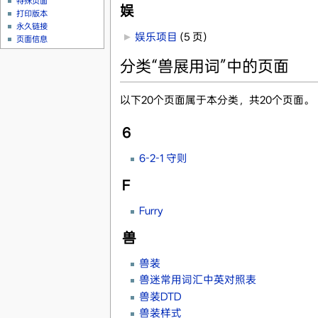
特殊页面
娱
打印版本
永久链接
►
娱乐项目
‎
(5 页)
页面信息
分类“兽展用词”中的页面
以下20个页面属于本分类，共20个页面。
6
6-2-1 守则
F
Furry
兽
兽装
兽迷常用词汇中英对照表
兽装DTD
兽装样式