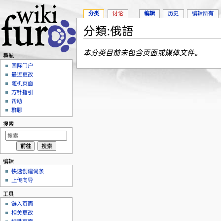
分类
讨论
编辑
历史
编辑所有
分類:俄語
跳转至：
导航
、
搜索
本分类目前未包含页面或媒体文件。
导航
国际门户
最近更改
随机页面
方针指引
帮助
群聊
搜索
编辑
快速创建词条
上传向导
工具
链入页面
相关更改