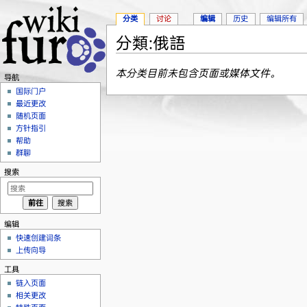
分类
讨论
编辑
历史
编辑所有
分類:俄語
跳转至：
导航
、
搜索
本分类目前未包含页面或媒体文件。
导航
国际门户
最近更改
随机页面
方针指引
帮助
群聊
搜索
编辑
快速创建词条
上传向导
工具
链入页面
相关更改