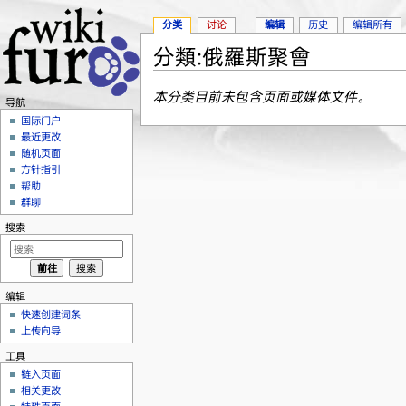
分类
讨论
编辑
历史
编辑所有
分類:俄羅斯聚會
跳转至：
导航
、
搜索
本分类目前未包含页面或媒体文件。
导航
国际门户
最近更改
随机页面
方针指引
帮助
群聊
搜索
编辑
快速创建词条
上传向导
工具
链入页面
相关更改