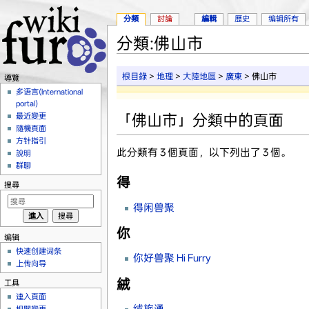
分類
討論
編輯
歷史
编辑所有
分類:佛山市
跳到：
導覽
、
搜尋
根目錄
>
地理
>
大陸地區
>
廣東
> 佛山市
導覽
多语言(International
portal)
「佛山市」分類中的頁面
最近變更
隨機頁面
方针指引
此分類有 3 個頁面，以下列出了 3 個。
說明
群聊
得
搜尋
得闲兽聚
你
编辑
快速创建词条
你好兽聚 Hi Furry
上传向导
絨
工具
連入頁面
绒旅通