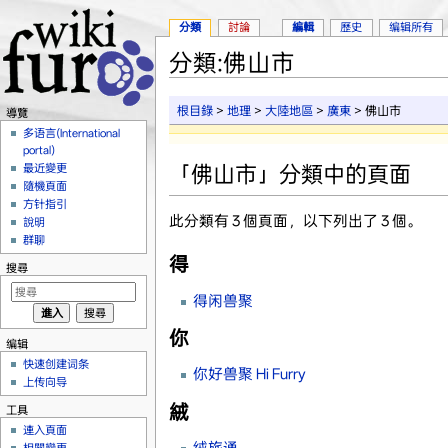
分類
討論
編輯
歷史
编辑所有
分類:佛山市
跳轉到：
導覽
、
搜尋
根目錄
>
地理
>
大陸地區
>
廣東
> 佛山市
導覽
多语言(International
portal)
「佛山市」分類中的頁面
最近變更
隨機頁面
方针指引
此分類有 3 個頁面，以下列出了 3 個。
說明
群聊
得
搜尋
得闲兽聚
你
编辑
快速创建词条
你好兽聚 Hi Furry
上传向导
絨
工具
連入頁面
绒旅通