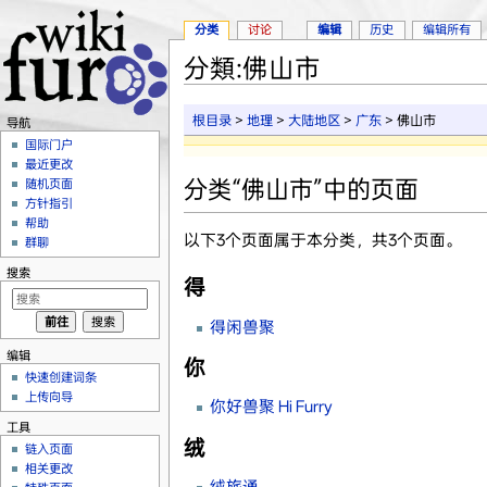
分类
讨论
编辑
历史
编辑所有
分類:佛山市
跳转至：
导航
、
搜索
根目录
>
地理
>
大陆地区
>
广东
> 佛山市
导航
国际门户
最近更改
分类“佛山市”中的页面
随机页面
方针指引
帮助
以下3个页面属于本分类，共3个页面。
群聊
搜索
得
得闲兽聚
编辑
你
快速创建词条
上传向导
你好兽聚 Hi Furry
工具
绒
链入页面
相关更改
绒旅通