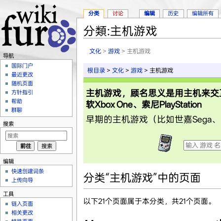
分类
讨论
编辑
历史
编辑所有
分類:主机游戏
跳转至：
导航
、
搜索
文化
>
游戏
> 主机游戏
导航
国际门户
根目录
>
文化
>
游戏
> 主机游戏
最近更改
随机页面
主机游戏，顾名思义是用主机来交互
方针指引
帮助
软Xbox One、索尼PlayStation
群聊
早期的主机游戏（比如世嘉Sega、N
搜索
编辑
快速创建词条
分类“主机游戏”中的页面
上传向导
工具
以下21个页面属于本分类，共21个页面。
链入页面
相关更改