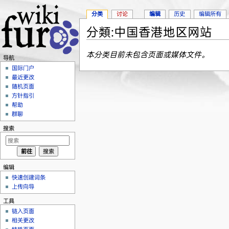
分类
讨论
编辑
历史
编辑所有
分類:中国香港地区网站
跳转至：
导航
、
搜索
本分类目前未包含页面或媒体文件。
导航
国际门户
最近更改
随机页面
方针指引
帮助
群聊
搜索
编辑
快速创建词条
上传向导
工具
链入页面
相关更改