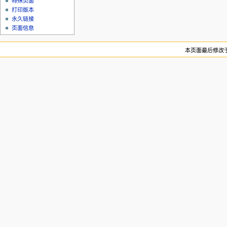
特殊页面
打印版本
永久链接
页面信息
本页面最后修改于20