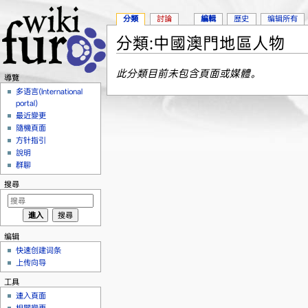
分類
討論
編輯
歷史
编辑所有
分類:中國澳門地區人物
跳到：
導覽
、
搜尋
此分類目前未包含頁面或媒體。
導覽
多语言(International
portal)
最近變更
隨機頁面
方针指引
說明
群聊
搜尋
编辑
快速创建词条
上传向导
工具
連入頁面