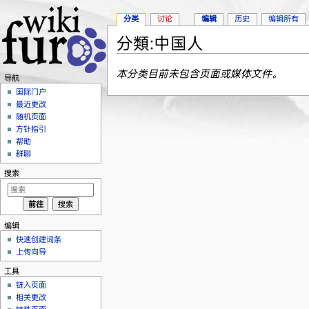
分类
讨论
编辑
历史
编辑所有
分類:中国人
跳转至：
导航
、
搜索
本分类目前未包含页面或媒体文件。
导航
国际门户
最近更改
随机页面
方针指引
帮助
群聊
搜索
编辑
快速创建词条
上传向导
工具
链入页面
相关更改