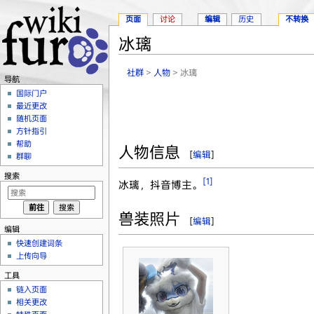
页面
讨论
编辑
历史
不转换
冰璃
跳转至：
导航
、
搜索
社群
>
人物
> 冰璃
导航
国际门户
最近更改
随机页面
方针指引
帮助
人物信息
[
编辑
]
群聊
搜索
[1]
冰璃，抖音博主。
兽装照片
[
编辑
]
编辑
快速创建词条
上传向导
工具
链入页面
相关更改