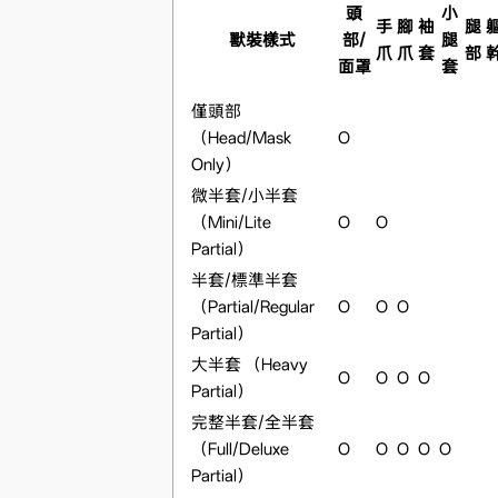
頭
小
手
腳
袖
腿
獸裝樣式
部/
腿
爪
爪
套
部
面罩
套
僅頭部
（Head/Mask
O
Only）
微半套/小半套
（Mini/Lite
O
O
Partial）
半套/標準半套
（Partial/Regular
O
O
O
Partial）
大半套 （Heavy
O
O
O
O
Partial）
完整半套/全半套
（Full/Deluxe
O
O
O
O
O
Partial）