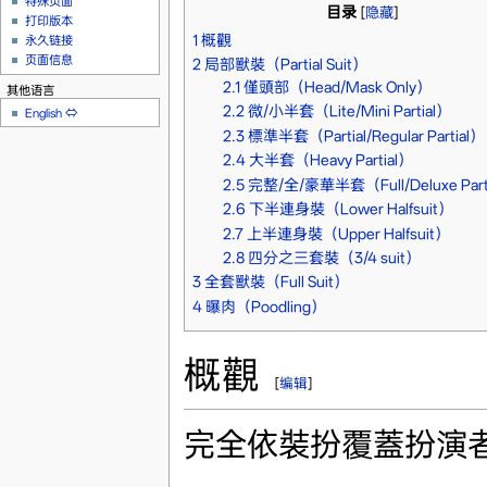
特殊页面
目录
[
隐藏
]
打印版本
1
概觀
永久链接
页面信息
2
局部獸裝（Partial Suit）
2.1
僅頭部（Head/Mask Only）
其他语言
2.2
微/小半套（Lite/Mini Partial）
English
⇔
2.3
標準半套（Partial/Regular Partial）
2.4
大半套（Heavy Partial）
2.5
完整/全/豪華半套（Full/Deluxe Part
2.6
下半連身裝（Lower Halfsuit）
2.7
上半連身裝（Upper Halfsuit）
2.8
四分之三套裝（3/4 suit）
3
全套獸裝（Full Suit）
4
曝肉（Poodling）
概觀
[
编辑
]
完全依裝扮覆蓋扮演