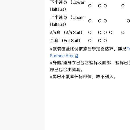
下半連身 （Lower
O
O
O
O
Halfsuit）
上半連身 （Upper
O
O
O
O
Halfsuit）
3/4套 （3/4 Suit）
O
O
O
O
O
全套 （Full Suit）
O
O
O
※獸裝覆蓋比例依據醫學定義估算，詳見
T
Surface Area
※身體/連身衣已包含軀幹及腿部，軀幹已
部已包含小腿套。
※尾巴不覆蓋任何部位，故不列入。