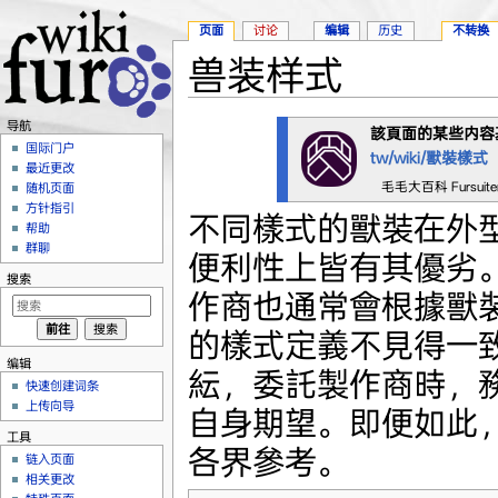
页面
讨论
编辑
历史
不转换
兽装样式
跳转至：
导航
、
搜索
导航
該頁面的某些内容
国际门户
tw/wiki/獸裝樣式
最近更改
毛毛大百科 Fursuit
随机页面
方针指引
不同樣式的獸裝在外
帮助
群聊
便利性上皆有其優劣
搜索
作商也通常會根據獸
的樣式定義不見得一
编辑
紜，委託製作商時，
快速创建词条
上传向导
自身期望。即便如此
工具
各界參考。
链入页面
相关更改