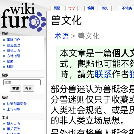
页面
讨论
编辑
历史
不转换
兽文化
跳转至：
导航
、
搜索
术语
> 兽文化
导航
国际门户
最近更改
本文章是一篇
個人
随机页面
方针指引
式，觀點也可能不
帮助
群聊
時，請先
联系
作者
搜索
部分兽迷认为兽概念
分兽迷则仅只于收藏
编辑
快速创建词条
人类社会规范、或是
上传向导
的非人类立场思想。
工具
链入页面
相关更改
另外也有将兽人概念