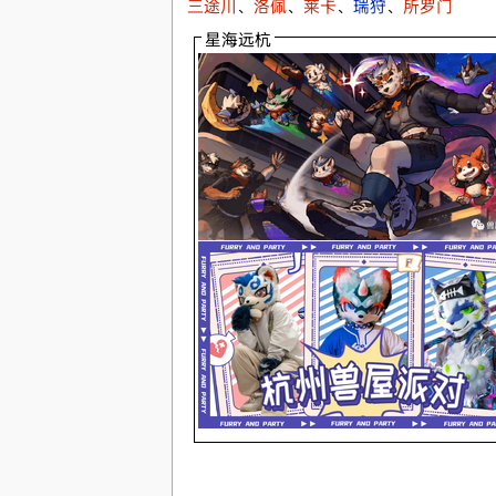
三途川
、
洛佩
、
莱卡
、
瑞狩
、
所罗门
星海远杭