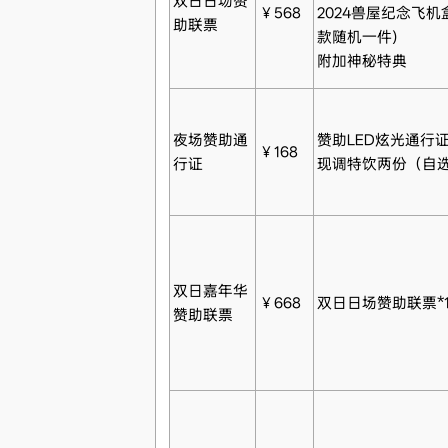
双日日场赞
￥568
2024兽屋纪念飞机
助联票
款随机一件)
附加神秘特典
夜场赞助通
赞助LED炫光通行
￥168
行证
现调特饮两份（自选
双日嘉年华
￥668
双日日场赞助联票*
赞助联票