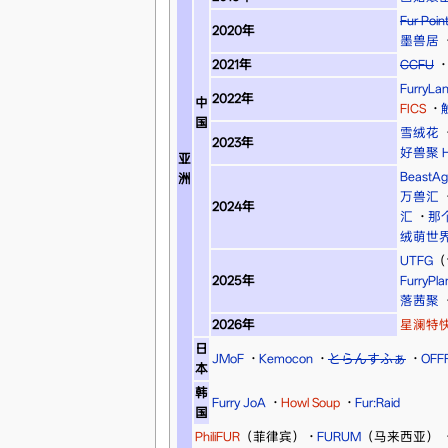
Fur Po
2020年
墨兽居
2021年
CCFU
·
FurryLa
2022年
中
FICS
·
国
雪绒花
2023年
好兽聚 Hi
亚
BeastAg
洲
万兽汇
2024年
汇
·
那
绒萌世
UTFG
（
2025年
FurryPla
落茜聚
2026年
星澜特
日
JMoF
·
Kemocon
·
とらんすふぁ
·
OFF
本
韩
Furry JoA
·
Howl Soup
·
Fur:Raid
国
PhiliFUR
（菲律宾）
·
FURUM
（马来西亚）