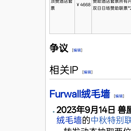
顶赞酒店套
赞助酒店套票所有
￥4668
票
双日日场赞助联票*
争议
[
编辑
]
相关IP
[
编辑
]
Furwall绒毛墙
[
编辑
]
2023年9月14日
兽
绒毛墙
的
中秋特别