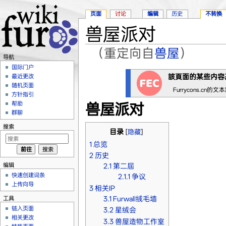
页面
讨论
编辑
历史
不转换
兽屋派对
（重定向自
兽屋
）
导航
跳转至：
导航
、
搜索
国际门户
該頁面的某些内容
最近更改
随机页面
Furrycons.cn的
方针指引
帮助
兽屋派对
群聊
搜索
目录
[
隐藏
]
1
总览
2
历史
编辑
2.1
第二屆
快速创建词条
2.1.1
争议
上传向导
3
相关IP
3.1
Furwall绒毛墙
工具
链入页面
3.2
星绒会
相关更改
3.3
兽屋造物工作室