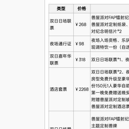
类型
价格
兽屋派对FAP镭射
双日日场联
￥268
兽屋派对定制纸袋、
票
对纪念明信片*2
夜场入场资格、乐
夜场通行证
￥98
现调特饮一份（自选
双日嘉年华
￥318
双日日场联票*1、夜
联票
双日日场联票*2、夜
房型免费升级至豪华房
份150元1人豪华自
酒店套票
￥2268
第一晚免费赠送晚
附赠兽屋派对定制
兽屋派对定制酒店
兽屋派对FAP镭射纪
主题定制兽牌