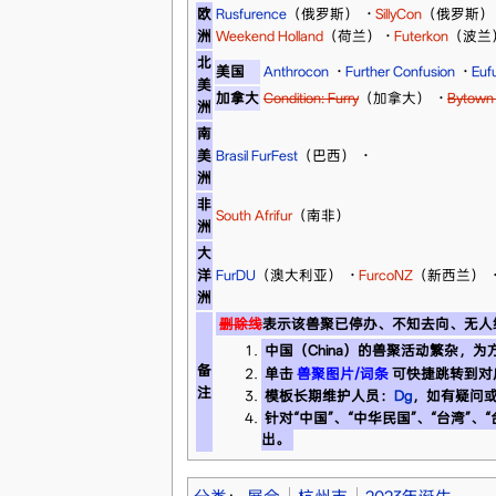
欧
Rusfurence
（俄罗斯）
·
SillyCon
（俄罗斯）
洲
Weekend Holland
（荷兰）
·
Futerkon
（波兰
北
美国
Anthrocon
·
Further Confusion
·
Eufu
美
加拿大
Condition: Furry
（加拿大）
·
Bytown 
洲
南
美
Brasil FurFest
（巴西）
·
洲
非
South Afrifur
（南非）
洲
大
洋
FurDU
（澳大利亚）
·
FurcoNZ
（新西兰）
洲
删除线
表示该兽聚已停办、不知去向、无人
中国（China）的兽聚活动繁杂，
备
单击
兽聚图片/词条
可快捷跳转到对
注
模板长期维护人员：
Dg
，如有疑问
针对“中国”、“中华民国”、“台湾”、
出。