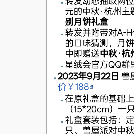
转发动态抽取两位
元的中秋·杭州主
别月饼礼盒
转发并附带对A-
的口味猜测，月
中即赠送
中秋·杭
星绒会官方QQ群
2023年9月22日
兽
价￥188
在原礼盒的基础
（15*20cm）一
礼盒套装包括：
只、兽屋派对中