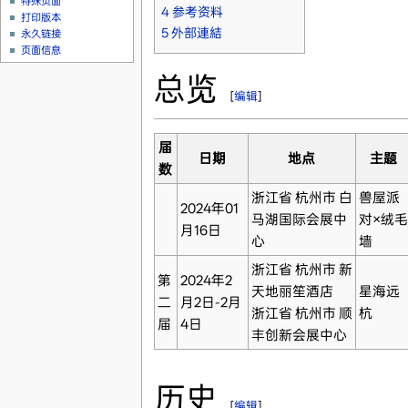
特殊页面
4
参考资料
打印版本
5
外部連結
永久链接
页面信息
总览
[
编辑
]
届
日期
地点
主题
数
浙江省 杭州市 白
兽屋派
2024年01
马湖国际会展中
对×绒毛
月16日
心
墙
浙江省 杭州市 新
第
2024年2
天地丽笙酒店
星海远
二
月2日-2月
浙江省 杭州市 顺
杭
届
4日
丰创新会展中心
历史
[
编辑
]