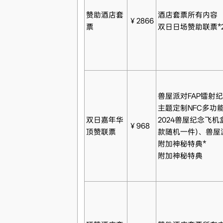
赞助酒店套
酒店套票所有内容
￥2866
票
双日日场赞助联票*
兽屋派对FAP镭射纪念
主题定制NFC多功
双日嘉年华
2024兽屋纪念飞机
￥968
顶赞联票
款随机一件)、兽屋
附加神秘特典*
附加神秘特典