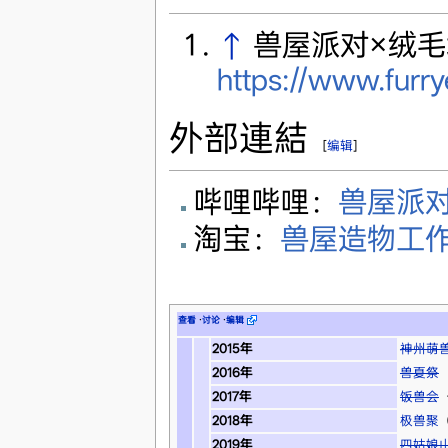
↑
兽屋派对×绒毛墙 
https://www.furr
外部連結
[
编辑
]
哔哩哔哩：
兽屋派
淘宝：
兽屋造物工
查看
·
讨论
·
编辑
2015年
神州萌
2016年
兽夏祭
2017年
饭兽会
2018年
极兽聚
2019年
四姑娘