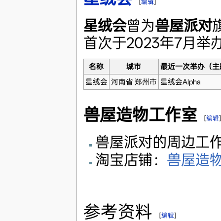
[
编辑
]
星绒会
曾为
兽屋派对
首次于2023年7月举
名称
城市
最近一次举办（主
星绒会
河南省 郑州市
星绒会Alpha
兽屋造物工作室
[
编辑
兽屋派对的周边工
淘宝店铺：
兽屋造
参考资料
[
编辑
]