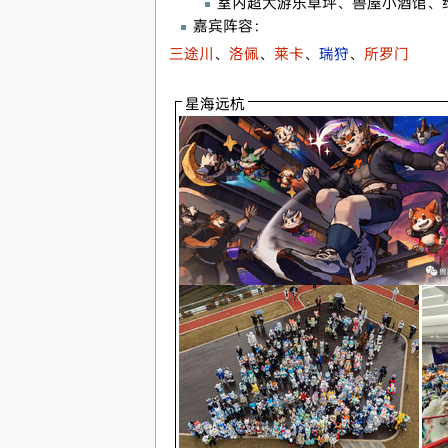
室内超大游乐草坪、兽屋小酒馆、
嘉宾阵容：
三途川
、
洛佩
、
莱卡
、
瑞狩
、
所罗门
星海远杭