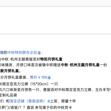
墙
的
中秋特别联合企划
：
的中秋·杭州主题兽屋派对
特别月饼礼盒
口味猜测，月饼口味首次被猜中即赠送
中秋·杭州主题月饼礼盒
一份
同款月饼礼盒
。
分月饼礼盒套装，
售价￥188
限定亚克力立牌（15*20cm）一只
机六口味渐变月饼各一只、兽屋派对中秋限定亚克力立牌、主办手写
定制礼品袋
对）和
淘宝店铺（兽屋造物）
上架，限量十件
所罗门/诺兹/？？嘉宾 来写属于你的中秋贺卡