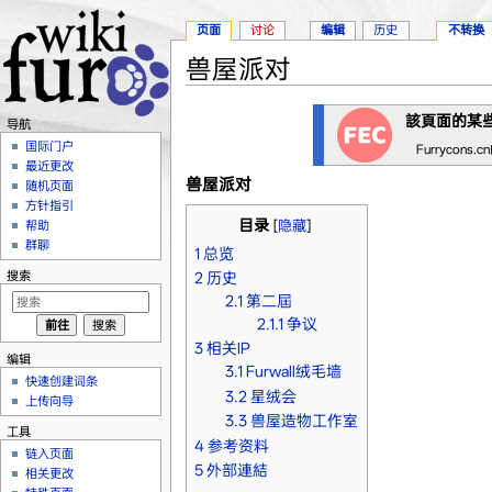
页面
讨论
编辑
历史
不转换
兽屋派对
跳转至：
导航
、
搜索
該頁面的某
导航
国际门户
Furrycon
最近更改
兽屋派对
随机页面
方针指引
目录
[
隐藏
]
帮助
群聊
1
总览
搜索
2
历史
2.1
第二屆
2.1.1
争议
3
相关IP
编辑
3.1
Furwall绒毛墙
快速创建词条
3.2
星绒会
上传向导
3.3
兽屋造物工作室
工具
4
参考资料
链入页面
5
外部連結
相关更改