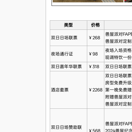
类型
价格
兽屋派对FA
双日日场联票
￥268
兽屋派对定制
夜场入场资格
夜场通行证
￥98
现调特饮一份
双日嘉年华联票
￥318
双日日场联票*
双日日场联票
房型免费升级至
酒店套票
￥2268
第一晚免费赠
附赠兽屋派对
兽屋派对定制
兽屋派对FAP
双日日场赞助联
￥568
2024兽屋