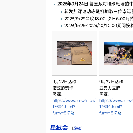
2023年9月24日
兽屋派对和绒毛墙的
转发加评论动态随机抽取三位幸运
2023/9/29当晚18:00-次
2023/9/25-2023/10/1
9月22日活动
9月22日活动
诺兹的贺卡
亚克力立牌
图源：
图源：
https://www.furwall.cn/
https://www.furwa
17694.html?
17694.html?
furry=817
furry=817
星绒会
[
编辑
]