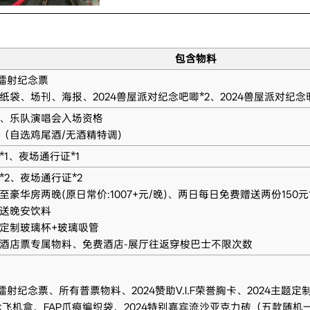
包含物料
P镭射纪念票
纸袋、场刊、海报、2024兽屋派对纪念吧唧*2、2024兽屋派对纪念
、乐队演唱会入场资格
（自选鸡尾酒/无酒精特调)
1、夜场通行证*1
*2、夜场通行证*2
豪华房两晚(原日常价:1007+元/晚)、两日每日免费赠送两份150
送晚安饮料
定制玻璃杯+玻璃吸管
酒店票专属物料、免费酒店-展厅往返穿梭巴士不限次数
镭射纪念票、所有普票物料、2024赞助V.I.F荣誉胸卡、2024主题定
纪念飞机盒、FAP爪痕编织袋、2024特别嘉宾流沙亚克力砖（五款随机一