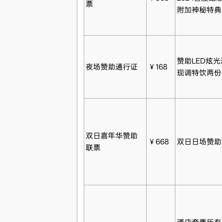
票
附加神秘特典
赞助LED炫
夜场赞助通行证
￥168
现调特饮两份
双日嘉年华赞助
￥668
双日日场赞助
联票