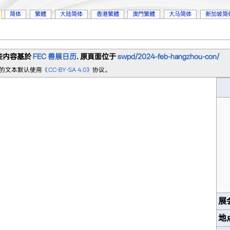
简体
繁體
大陆简体
香港繁體
澳門繁體
大马简体
新加坡简
些内容基於
FEC 兽展日历
. 原頁面位于
swpd/2024-feb-hangzhou-con/
s.cn的文本默认使用
《CC-BY-SA 4.0》
协议。
展
地