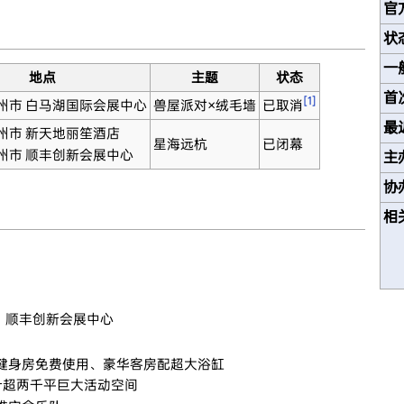
官
状
一
地点
主题
状态
首
[1]
州市 白马湖国际会展中心
兽屋派对×绒毛墙
已取消
最
州市 新天地丽笙酒店
星海远杭
已闭幕
州市 顺丰创新会展中心
主
协
相
、顺丰创新会展中心
健身房免费使用、豪华客房配超大浴缸
计超两千平巨大活动空间