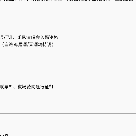
光通行证、乐队演唱会入场资格
（自选鸡尾酒/无酒精特调)
联票*1、夜场赞助通行证*1