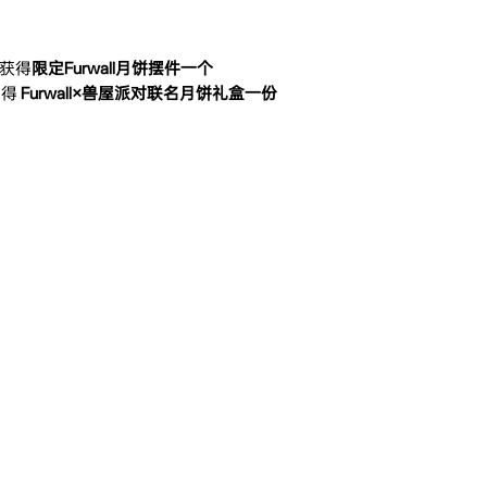
可获得
限定Furwall月饼摆件一个
获得
Furwall×兽屋派对联名月饼礼盒一份