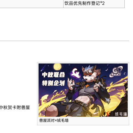
饮品优先制作登记*2
中秋贺卡附兽屋
兽屋派对×绒毛墙