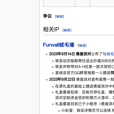
争议
[
编辑
]
相关IP
[
编辑
]
Furwall绒毛墙
[
编辑
]
2023年9月14日
兽屋派对
公布了与
绒毛
转发动态抽取两位送出价值208元
转发并附带对A-H任意一款月饼的
星绒会官方QQ群里抽取一人赠送
2023年9月22日
兽屋派对宣布贩售一部
在原礼盒的基础上赠送兽屋派对中秋
礼盒套装包括：定制月饼礼盒、随
派对定制烫金信封和兽爪火漆印、
礼盒套装目前已于小程序（兽屋派
小彩蛋：购买详情页可以选择 