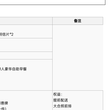
备注
明信片*2
元1人豪华自助早餐
权益：
提前配送
制兽牌
大合照前排
件)