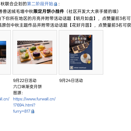
中秋联合企划的
第二阶段开始
：
兽兽送绒毛墙中秋
限定月饼小挂件
（社区开发大大亲手搓的哦）
日6:00间拍下你所在地区的月亮并附带活动话题【明月如盘】，点赞量前3名
 0:00期间投稿原创中秋主题作品并附带活动话题【花好月圆】，点赞量前3名可
9月22日活动
9月24日活动
六口味渐变月饼
图源：
ll.cn/
https://www.furwall.cn/
17694.html?
furry=817