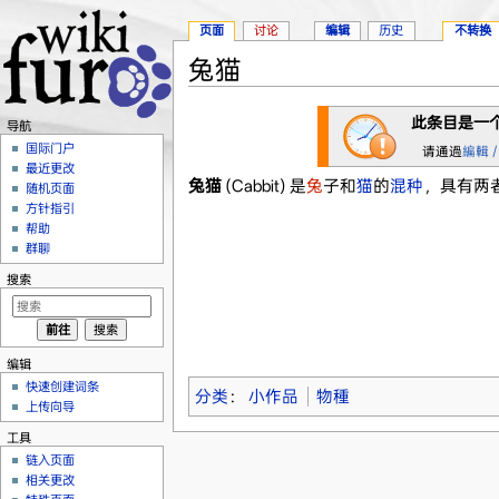
页面
讨论
编辑
历史
不转换
兔猫
跳转至：
导航
、
搜索
此条目是一
导航
国际门户
请通過
編輯 /
最近更改
兔猫
(Cabbit) 是
兔
子和
猫
的
混种
，具有两
随机页面
方针指引
帮助
群聊
搜索
编辑
快速创建词条
分类
：
小作品
物種
上传向导
工具
链入页面
相关更改