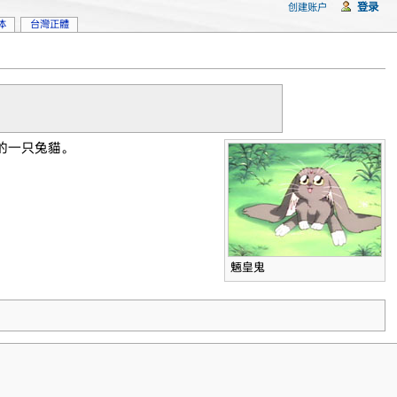
登录
创建账户
体
台灣正體
的一只兔貓。
魎皇鬼