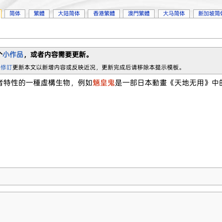
简体
繁體
大陆简体
香港繁體
澳門繁體
大马简体
新加坡简
个
小作品
，或者内容需要更新。
 修訂
更新本文以新增内容或反映近况，更新完成后请移除本提示模板。
者特性的一種虛構生物，例如
魎皇鬼
是一部日本動畫《天地无用》中