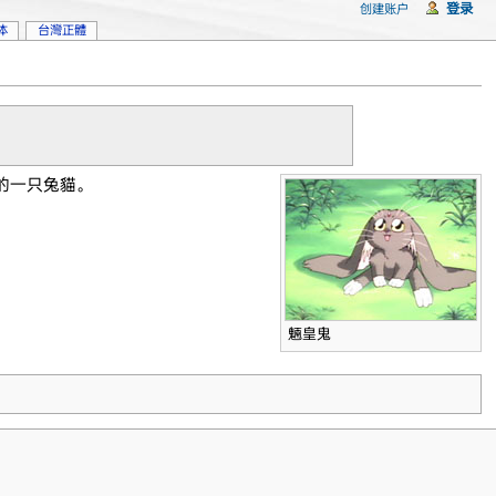
登录
创建账户
体
台灣正體
的一只兔貓。
魎皇鬼