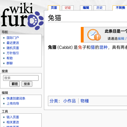
页面
讨论
编辑
历史
不转换
兔猫
跳转至：
导航
、
搜索
此条目是一
导航
国际门户
请通過
編輯 /
最近更改
兔猫
(Cabbit) 是
兔
子和
猫
的
混种
，具有两
随机页面
方针指引
帮助
群聊
搜索
编辑
快速创建词条
分类
：
小作品
物種
上传向导
工具
链入页面
相关更改