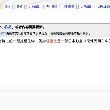
简体
繁體
大陆简体
香港繁體
澳門繁體
大马简体
新加坡简
个
小作品
，或者内容需要更新。
 修訂
更新本文以新增内容或反映近况，更新完成后请移除本提示模板。
者特性的一種虛構生物，例如
魎皇鬼
是一部日本動畫《天地无用》中