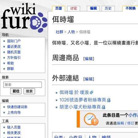
页面
讨论
编辑
历史
不转换
佴時塯
跳转至：
导航
、
搜索
社群
>
人物
> 佴時塯
导航
国际门户
佴時塯，又名小塯，是一位以禪繞畫進行
最近更改
随机页面
周邊商品
方针指引
[
编辑
]
帮助
群聊
外部連結
搜索
[
编辑
]
佴時塯 於 噗浪
1026號造夢者粉絲專頁
编辑
胡塗小塯犬粉絲專頁
快速创建词条
上传向导
此条目是一个
小作
工具
请通過
編輯 / 修訂
链入页面
相关更改
分类
：
小作品
人物
繪師