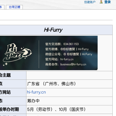
登录
创建账户
体
台灣正體
Hi-Furry
会主题
点
广东省 （广州市、佛山市）
hi-furry.cn
方网站
态
筹办中
般举办时期
5月（劳动节）、10月（国庆节）