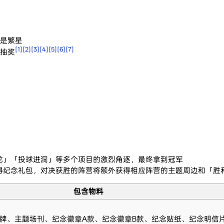
是繁星
[1]
[2]
[3]
[4]
[5]
[6]
[7]
抽奖
龙」「投球进洞」等多个项目的激烈角逐，最终拿到冠军
得纪念礼包，对决获胜的阵营将额外获得相应阵营的主题周边和「胜
包含物料
牌、主题场刊、纪念徽章A款、纪念徽章B款、纪念贴纸、纪念明信