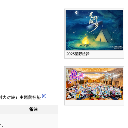
2023星野绘梦
[8]
利大对决」主题鼠标垫
备注
片、