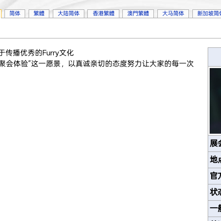
简体
繁體
大陆简体
香港繁體
澳門繁體
大马简体
新加坡简
力于传播优秀的Furry文化
聚会体验”这一愿景，以真诚亲切的态度努力让大家的每一次
展
地
官
状
一