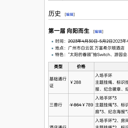
历史
[
编辑
]
第一届 向阳而生
[
编辑
]
时间：
2023年4月30日-5月2日
2023年
地点：广州市白云区 万富希尔顿酒店
特色：“太阳的眷顾”抽Switch、游园
类型
价格
入场手环
基础通行
￥288
主题挂绳、标识
证
报、纪念徽章、
入场手环*3
三兽行
￥864
￥789
主题挂绳*3、标
扇*3、纪念海报*
入场手环*2、房
酒店通行
主题挂绳*2、标