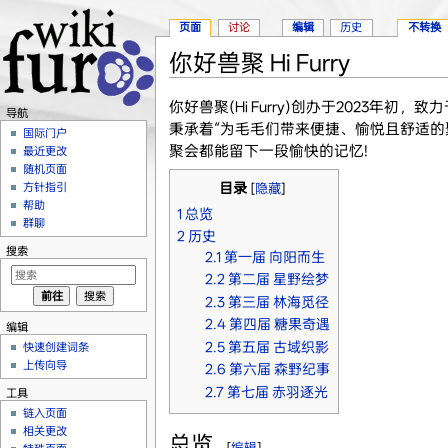
页面
讨论
编辑
历史
不转换
你好兽聚 Hi Furry
跳转至：
导航
、
搜索
你好兽聚(Hi Furry)创办于2023年初，致
导航
秉承着“为毛毛们带来便捷、愉悦且舒适的
国际门户
聚会都能留下一段愉快的记忆!
最近更改
随机页面
目录
方针指引
[
隐藏
]
帮助
1
总览
群聊
2
历史
搜索
2.1
第一届 向阳而生
2.2
第二届 星野绘梦
2.3
第三届 林海觅径
2.4
第四届 糖果奇遇
编辑
2.5
第五届 古域织影
快速创建词条
上传向导
2.6
第六届 森野纪事
2.7
第七届 赤羽逐光
工具
链入页面
相关更改
总览
[
编辑
]