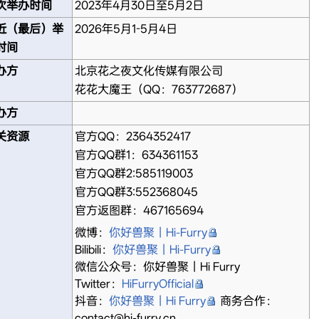
次举办时间
2023年4月30日至5月2日
近（最后）举
2026年5月1-5月4日
时间
办方
北京花之夜文化传媒有限公司
花花大魔王（QQ：763772687）
办方
关资源
官方QQ：2364352417
官方QQ群1：634361153
官方QQ群2:585119003
官方QQ群3:552368045
官方返图群：467165694
微博：
你好兽聚丨Hi-Furry
Bilibili：
你好兽聚丨Hi-Furry
微信公众号：你好兽聚丨Hi Furry
Twitter：
HiFurryOfficial
抖音：
你好兽聚丨Hi Furry
商务合作：
contact@hi-furry.cn