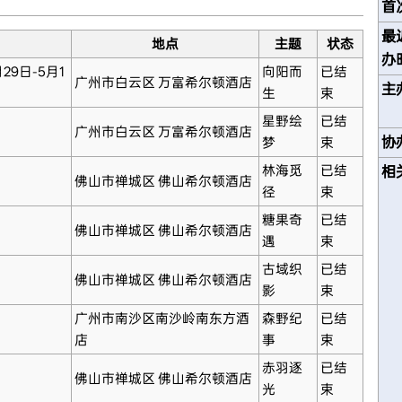
首
最
地点
主题
状态
办
月29日-5月1
向阳而
已结
广州市白云区 万富希尔顿酒店
主
生
束
星野绘
已结
广州市白云区 万富希尔顿酒店
协
梦
束
林海觅
已结
相
佛山市禅城区 佛山希尔顿酒店
径
束
糖果奇
已结
佛山市禅城区 佛山希尔顿酒店
遇
束
古域织
已结
佛山市禅城区 佛山希尔顿酒店
影
束
广州市南沙区南沙岭南东方酒
森野纪
已结
店
事
束
赤羽逐
已结
佛山市禅城区 佛山希尔顿酒店
光
束