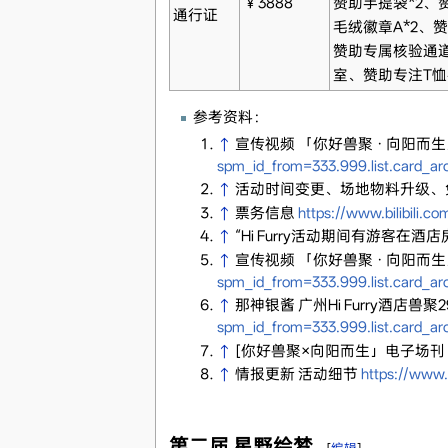
￥3888
赞助手提袋*2、
通行证
毛绒徽章A*2、赞
赞助专属核验通
室、赞助专注T
参考资料：
↑
宣传视频 「你好兽聚 · 向阳
spm_id_from=333.999.list.card_
↑
活动时间变更、场地物料升级、
↑
票务信息
https://www.bilibili
↑
“Hi Furry活动期间有游客在
↑
宣传视频 「你好兽聚 · 向阳
spm_id_from=333.999.list.card_
↑
那神银酱 广州Hi Furry酒店兽聚
spm_id_from=333.999.list.card_
↑
[你好兽聚×向阳而生」电子场刊
↑
情报更新 活动细节
https://www.
第二届 星野绘梦