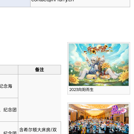
备注
纪念海
2023向阳而生
3、纪念团
含希尔顿大床房/双
2、纪念团