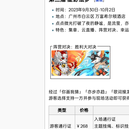
[
编辑
]
时间：2023年9月30日-10月2日
地点：广州市白云区 万富希尔顿酒店
点点微光打破了夜的静谧，是流萤，亦
特色：集章、云直播、阵营对决、幸运
阵营对决：胜利大对决
经过「你画我猜」「亦步亦趋」「歌词接
游客选择支持一方并参与现场活动即可获
类型
价格
入场通行证
游客通行证
￥268
主题挂绳、标识挂