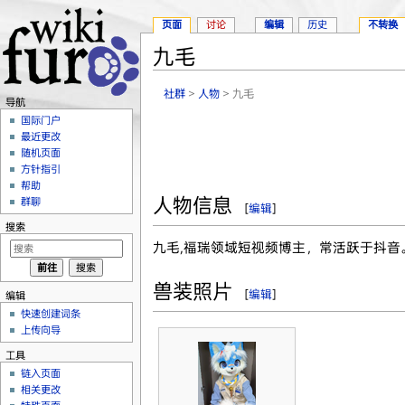
页面
讨论
编辑
历史
不转换
九毛
跳转至：
导航
、
搜索
社群
>
人物
> 九毛
导航
国际门户
最近更改
随机页面
方针指引
帮助
人物信息
群聊
[
编辑
]
搜索
九毛,福瑞领域短视频博主，常活跃于抖音
兽装照片
[
编辑
]
编辑
快速创建词条
上传向导
工具
链入页面
相关更改