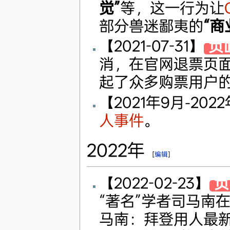
觉”
等，这一行为让
部分兽迷鄙夷的
“商
【2021-07-31】
负
消，在官网退票页面
起了众多购票用户
【2021年9月-202
人事件
。
2022年
[
编辑
]
【2022-02-23】
负
“著名”学者司马南在
马南：拜登用人最