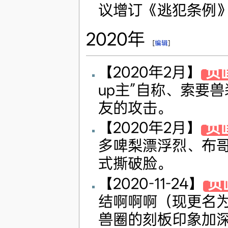
议增订《逃犯条例
2020年
[
编辑
]
【2020年2月】
负
up主”自称、索要
友的攻击。
【2020年2月】
负
多啤梨漂浮烈、布
式撕破脸。
【2020-11-24】
负
结啊啊啊（现更名
兽圈的刻板印象加