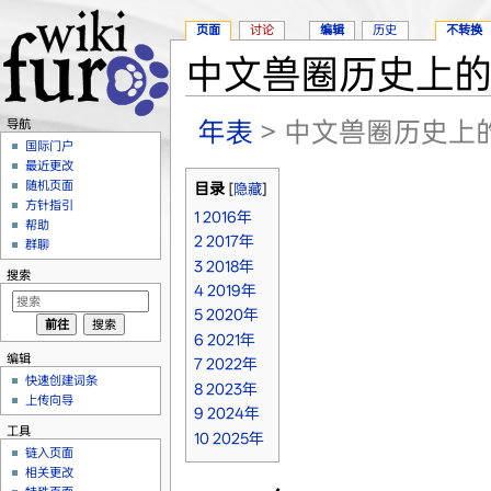
页面
讨论
编辑
历史
不转换
中文兽圈历史上
跳转至：
导航
、
搜索
年表
> 中文兽圈历史上
导航
国际门户
最近更改
随机页面
目录
[
隐藏
]
方针指引
1
2016年
帮助
2
2017年
群聊
3
2018年
搜索
4
2019年
5
2020年
6
2021年
编辑
7
2022年
快速创建词条
8
2023年
上传向导
9
2024年
工具
10
2025年
链入页面
相关更改