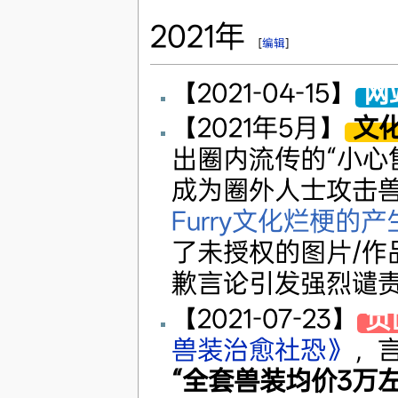
2021年
[
编辑
]
【2021-04-15】
网
【2021年5月】
文
出圈内流传的“小心
成为圈外人士攻击
Furry文化烂梗的
了未授权的图片/作
歉言论引发强烈谴
【2021-07-23】
负
兽装治愈社恐》
，
“全套兽装均价3万左