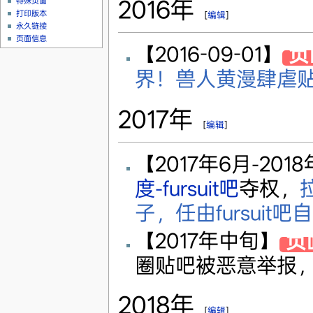
2016年
特殊页面
打印版本
[
编辑
]
永久链接
页面信息
【2016-09-01】
负
界！兽人黄漫肆虐贴
2017年
[
编辑
]
【2017年6月-20
度-fursuit吧
夺权，
子，任由fursuit
【2017年中旬】
负
圈贴吧被恶意举报
2018年
[
编辑
]